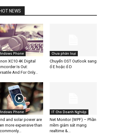
HOT NEWS
indows Phone
Chưa phân loại
non XC10 4K Digital
Chuyển OST Outlook sang
mcorder Is Out:
ổ E hoặc ổ D
rsatile And For Only...
indows Phone
IT Cho Doanh Nghiệp
nd and solar power are
Net Monitor (WPF) – Phần
en more expensive than
mềm giám sát mạng
 commonly...
realtime &...