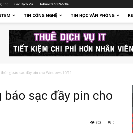
g Chủ
Các Dịch Vụ
Hotline:0782266686
STEM
TIN CÔNG NGHỆ
TIN HỌC VĂN PHÒNG
R
 thông báo sạc đầy pin cho Windows 10/11
 báo sạc đầy pin cho
802
0