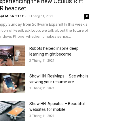
xperiencing the new Oculus Rift
R headset
ật Minh TTST
-
3 Tháng 11, 2021
0
ppy Sunday from Software Expand! In this week's
ition of Feedback Loop, we talk about the future of
ndows Phone, whether it makes sense...
Robots helped inspire deep
learning might become
3 Tháng 11, 2021
Show HN: ResMaps – See who is
viewing your resume are...
3 Tháng 11, 2021
Show HN: Appsites – Beautiful
websites for mobile
3 Tháng 11, 2021