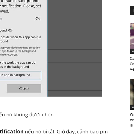
W
Ca
Ca
Ve
W
ếu nó không được chọn.
Wi
ev
is
tification
nếu nó bị tắt. Giờ đây, cảnh báo pin