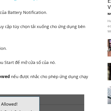
E
V
của Battery Notification.
Nh
Ha
uy cập tùy chọn tải xuống cho ứng dụng bên
ed
Wi
ion.
u Start để mở cửa sổ của nó.
lowed
nếu được nhắc cho phép ứng dụng chạy