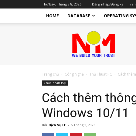
Thứ Bảy, Tháng 8 8, 2026
Đăng nhập/Đăng ký
Tran
HOME
DATABASE
OPERATING SY
Nhật
Minh
TTST
Dịch
Vụ
IT
Cho
Trang chủ
Công Nghệ
Thủ Thuật PC
Cách thêm
Doanh
Chưa phân loại
Nghiệp
Cách thêm thông
Windows 10/11
Bởi
Dịch Vụ IT
-
6 Tháng 2, 2023